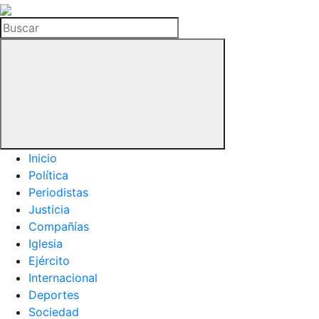
La
Hemeroteca
Buscar
del
Buitre
Inicio
Política
Periodistas
Justicia
Compañías
Iglesia
Ejército
Internacional
Deportes
Sociedad