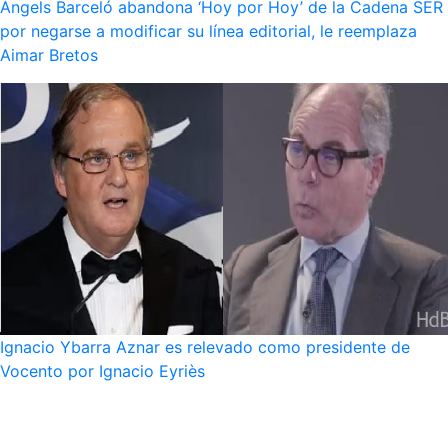
Ángels Barceló abandona ‘Hoy por Hoy’ de la Cadena SER
por negarse a modificar su línea editorial, le reemplaza
Aimar Bretos
Ignacio Ybarra Aznar es relevado como presidente de
Vocento por Ignacio Eyriès