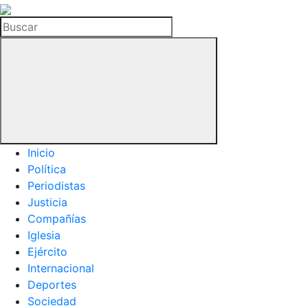
La
Hemeroteca
Buscar
del
Buitre
Inicio
Política
Periodistas
Justicia
Compañías
Iglesia
Ejército
Internacional
Deportes
Sociedad