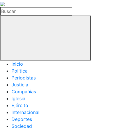
La
Hemeroteca
Buscar
del
Buitre
Inicio
Política
Periodistas
Justicia
Compañías
Iglesia
Ejército
Internacional
Deportes
Sociedad