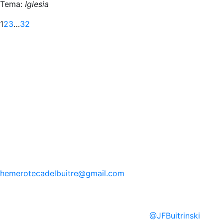
Tema:
Iglesia
Siguiente
1
2
3
…
32
hemerotecadelbuitre
@gmail.com
@
JFBuitrinski