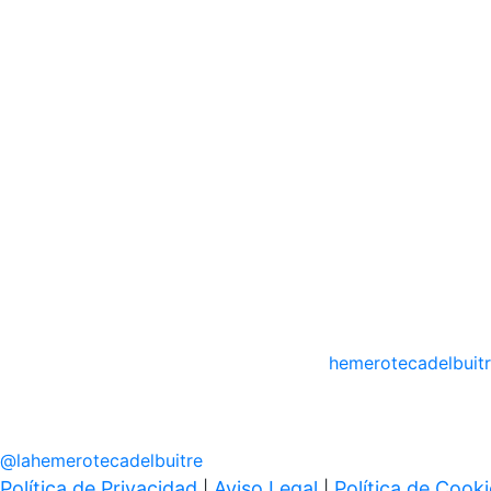
hemerotecadelbuit
@
lahemerotecadelbuitre
Política de Privacidad
Aviso Legal
Política de Cook
|
|