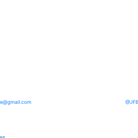
re
@gmail.com
@
JFB
ies