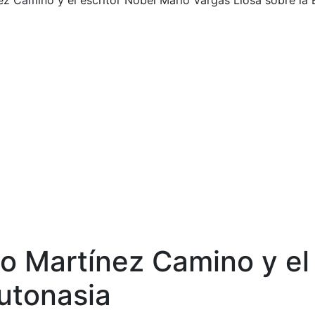
ez Camino y el escritor Nobel Mario Vargas Llosa sobre la 
po Martínez Camino y el
Eutonasia