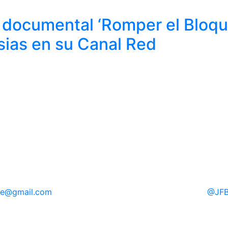
l documental ‘Romper el Bloqu
esias en su Canal Red
e
re
@gmail.com
@
JFB