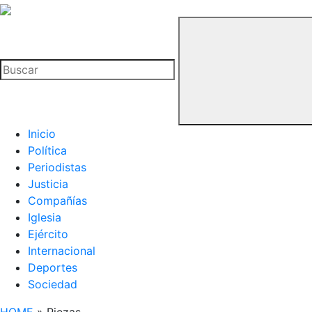
La
Hemeroteca
Buscar
del
Buitre
Inicio
Política
Periodistas
Justicia
Compañías
Iglesia
Ejército
Internacional
Deportes
Sociedad