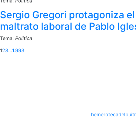
Tema:
Política
Sergio Gregori protagoniza e
maltrato laboral de Pablo Igl
Tema:
Política
Siguient
1
2
3
…
1.993
hemerotecadelbuit