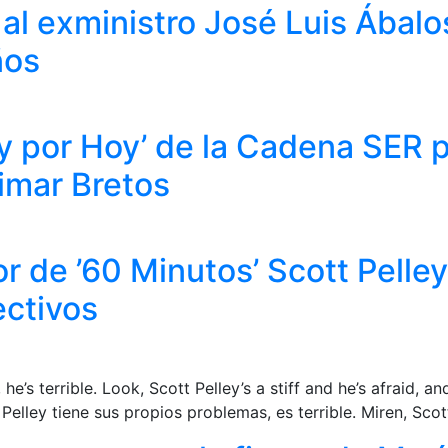
l exministro José Luis Ábalos
ños
 por Hoy’ de la Cadena SER p
Aimar Bretos
r de ’60 Minutos’ Scott Pelle
ectivos
e’s terrible. Look, Scott Pelley’s a stiff and he’s afraid, a
elley tiene sus propios problemas, es terrible. Miren, Scott