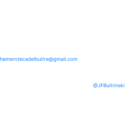
hemerotecadelbuitre
@gmail.com
@
JFBuitrinski