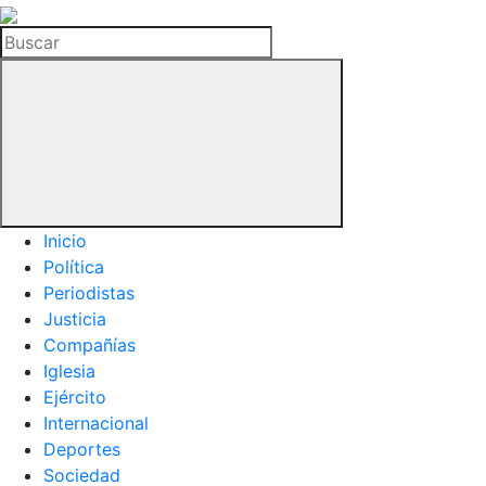
La
Hemeroteca
Buscar
del
Buitre
Inicio
Política
Periodistas
Justicia
Compañías
Iglesia
Ejército
Internacional
Deportes
Sociedad