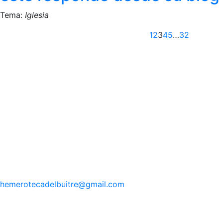
Tema:
Iglesia
Anterior
1
2
3
4
5
…
32
hemerotecadelbuitre
@gmail.com