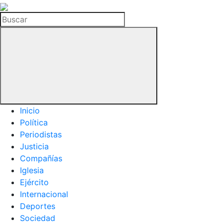
La
Hemeroteca
Buscar
del
Buitre
Inicio
Política
Periodistas
Justicia
Compañías
Iglesia
Ejército
Internacional
Deportes
Sociedad