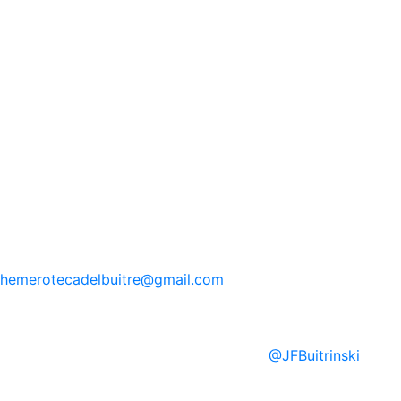
hemerotecadelbuitre
@gmail.com
@
JFBuitrinski