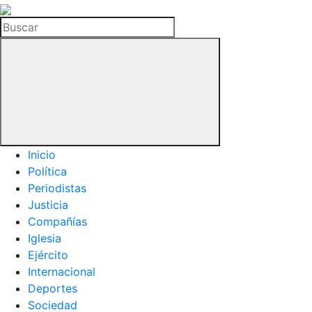
La
Hemeroteca
Buscar
del
Buitre
Inicio
Política
Periodistas
Justicia
Compañías
Iglesia
Ejército
Internacional
Deportes
Sociedad