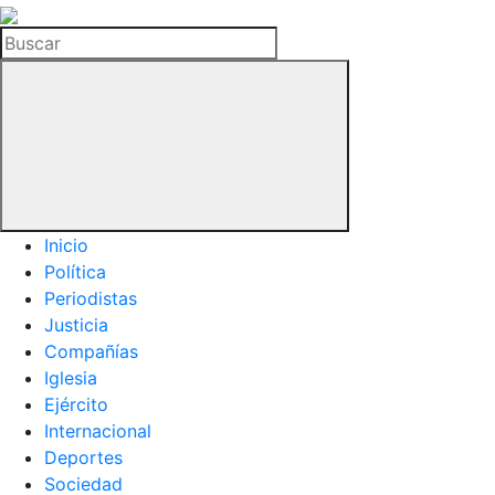
La
Hemeroteca
Buscar
del
Buitre
Inicio
Política
Periodistas
Justicia
Compañías
Iglesia
Ejército
Internacional
Deportes
Sociedad