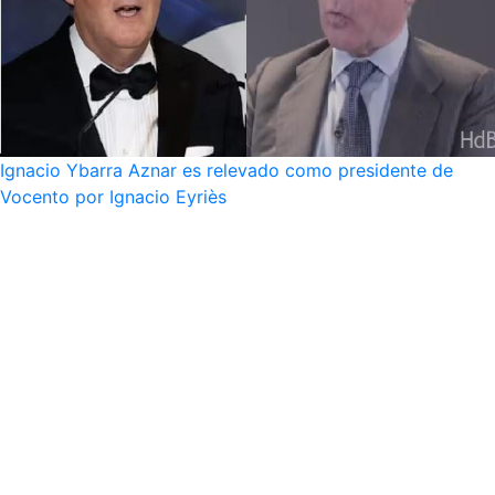
Ignacio Ybarra Aznar es relevado como presidente de
Vocento por Ignacio Eyriès