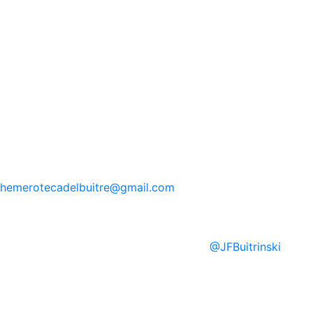
hemerotecadelbuitre
@gmail.com
@
JFBuitrinski