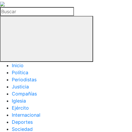
La
Hemeroteca
Buscar
del
Buitre
Inicio
Política
Periodistas
Justicia
Compañías
Iglesia
Ejército
Internacional
Deportes
Sociedad