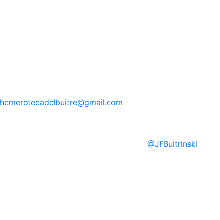
hemerotecadelbuitre
@gmail.com
@
JFBuitrinski