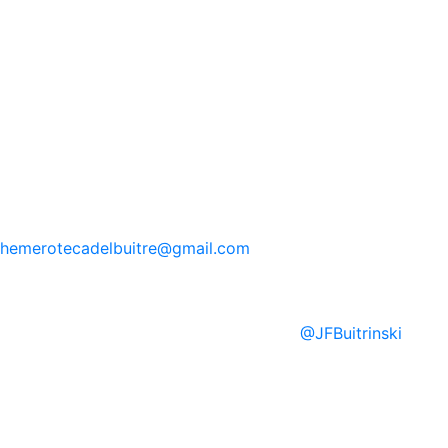
hemerotecadelbuitre
@gmail.com
@
JFBuitrinski