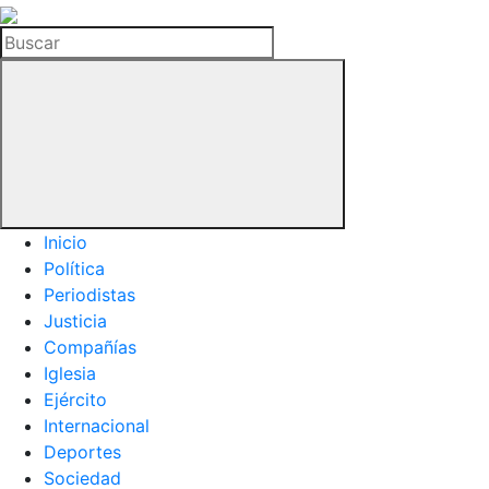
La
Hemeroteca
Buscar
del
Buitre
Inicio
Política
Periodistas
Justicia
Compañías
Iglesia
Ejército
Internacional
Deportes
Sociedad