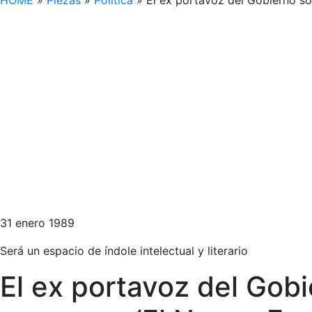
HOME
»
Piezas
»
Política
»
El ex portavoz del Gobierno so
31 enero 1989
Será un espacio de índole intelectual y literario
El ex portavoz del Gobi