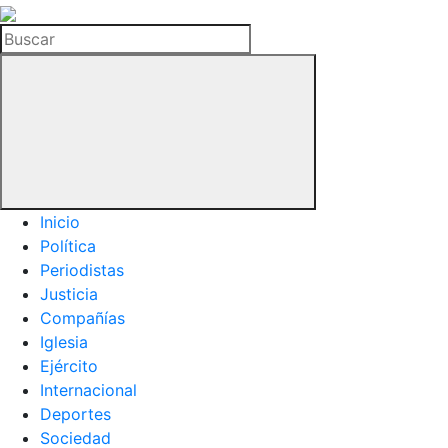
La
Hemeroteca
Buscar
del
Buitre
Inicio
Política
Periodistas
Justicia
Compañías
Iglesia
Ejército
Internacional
Deportes
Sociedad