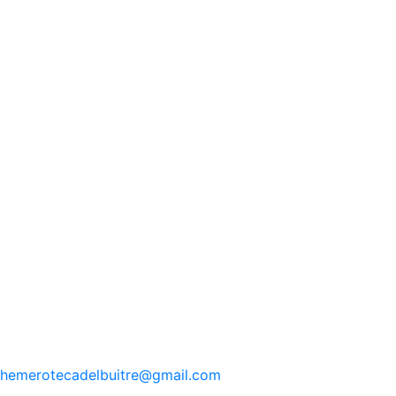
hemerotecadelbuitre
@gmail.com