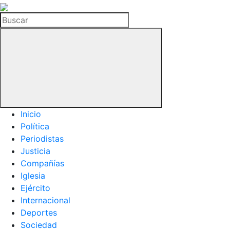
La
Hemeroteca
Buscar
del
Buitre
Inicio
Política
Periodistas
Justicia
Compañías
Iglesia
Ejército
Internacional
Deportes
Sociedad