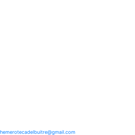
hemerotecadelbuitre
@gmail.com