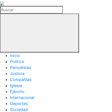
La
Hemeroteca
Buscar
del
Buitre
Inicio
Política
Periodistas
Justicia
Compañías
Iglesia
Ejército
Internacional
Deportes
Sociedad