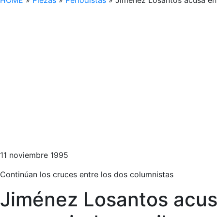
HOME
»
Piezas
»
Periodistas
»
Jiménez Losantos acusa en 
11 noviembre 1995
Continúan los cruces entre los dos columnistas
Jiménez Losantos acus