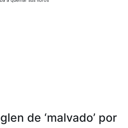
ba a quemar sus libros
len de ‘malvado’ por