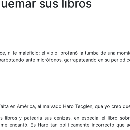
quemar sus libros
 ni le maleficio: él violó, profanó la tumba de una momia
a barbotando ante micrófonos, garrapateando en su periódic
falta en América, el malvado Haro Tecglen, que yo creo que
libros y patearía sus cenizas, en especial el libro sob
me encantó. Es Haro tan políticamente incorrecto que ag