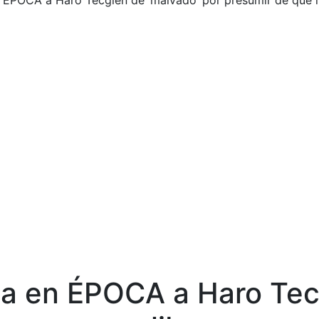
ÉPOCA a Haro Tecglen de ‘malvado’ por presumir de que i
a en ÉPOCA a Haro Tecg