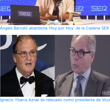
Ángels Barceló abandona ‘Hoy por Hoy’ de la Cadena SER po
Ignacio Ybarra Aznar es relevado como presidente de Voce