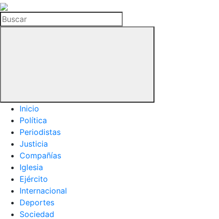
La
Hemeroteca
Buscar
del
Buitre
Inicio
Política
Periodistas
Justicia
Compañías
Iglesia
Ejército
Internacional
Deportes
Sociedad