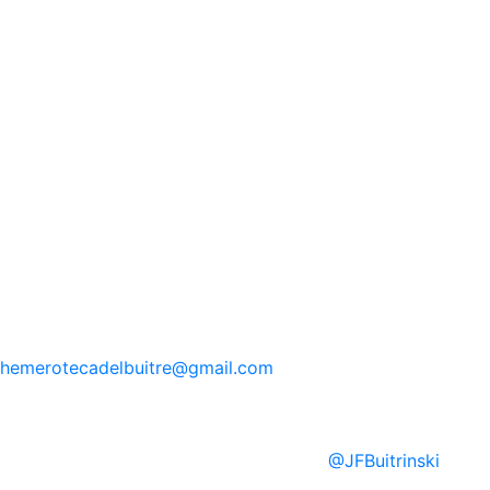
hemerotecadelbuitre
@gmail.com
@
JFBuitrinski