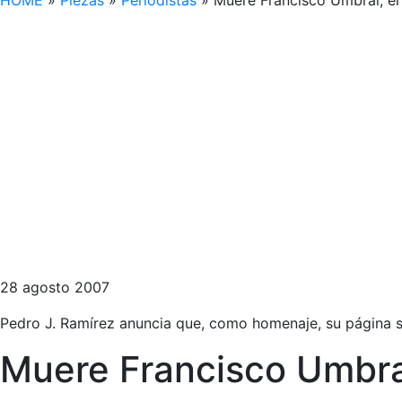
HOME
»
Piezas
»
Periodistas
»
Muere Francisco Umbral, el
28 agosto 2007
Pedro J. Ramírez anuncia que, como homenaje, su página s
Muere Francisco Umbral