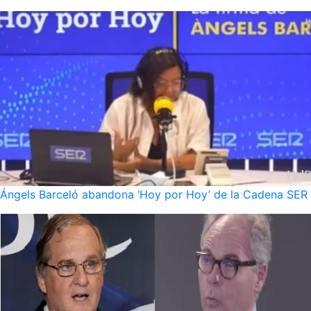
Ángels Barceló abandona ‘Hoy por Hoy’ de la Cadena SER po