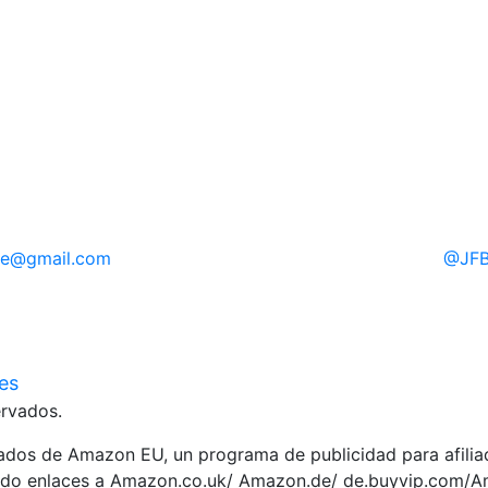
re
@gmail.com
@
JFB
ies
rvados.
liados de Amazon EU, un programa de publicidad para afili
yendo enlaces a Amazon.co.uk/ Amazon.de/ de.buyvip.com/A