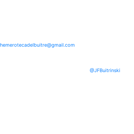
hemerotecadelbuitre
@gmail.com
@
JFBuitrinski