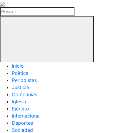
La
Hemeroteca
Buscar
del
Buitre
Inicio
Política
Periodistas
Justicia
Compañías
Iglesia
Ejército
Internacional
Deportes
Sociedad