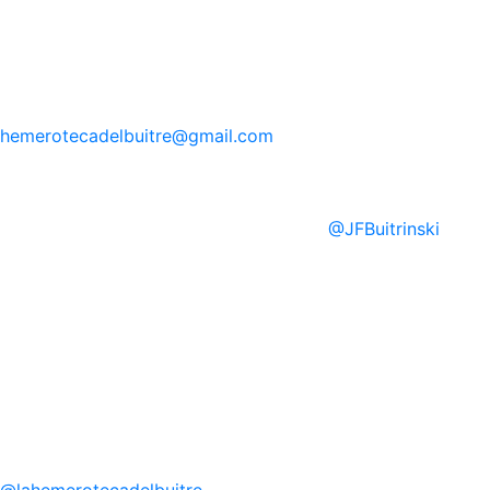
hemerotecadelbuitre
@gmail.com
@
JFBuitrinski