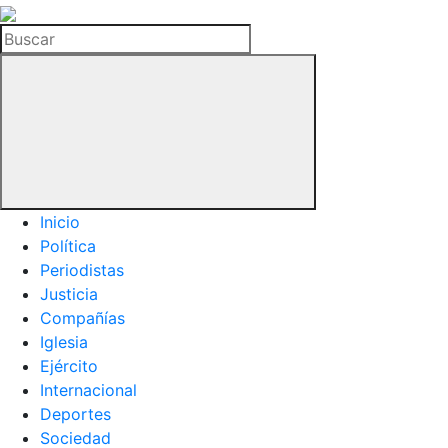
La
Hemeroteca
Buscar
del
Buitre
Inicio
Política
Periodistas
Justicia
Compañías
Iglesia
Ejército
Internacional
Deportes
Sociedad