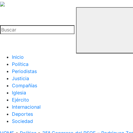
La
Hemeroteca
Buscar
del
Buitre
Inicio
Política
Periodistas
Justicia
Compañías
Iglesia
Ejército
Internacional
Deportes
Sociedad