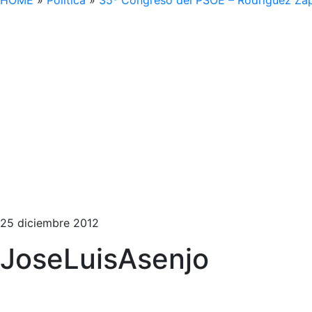
HOME
»
Política
»
35º Congreso del PSOE – Rodríguez Zap
25 diciembre 2012
JoseLuisAsenjo