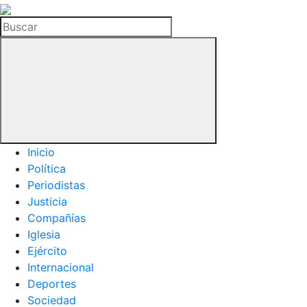
La
Hemeroteca
Buscar
del
Buitre
Inicio
Política
Periodistas
Justicia
Compañías
Iglesia
Ejército
Internacional
Deportes
Sociedad