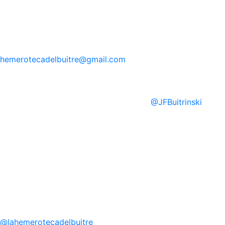
hemerotecadelbuitre
@gmail.com
@
JFBuitrinski
@
lahemerotecadelbuitre