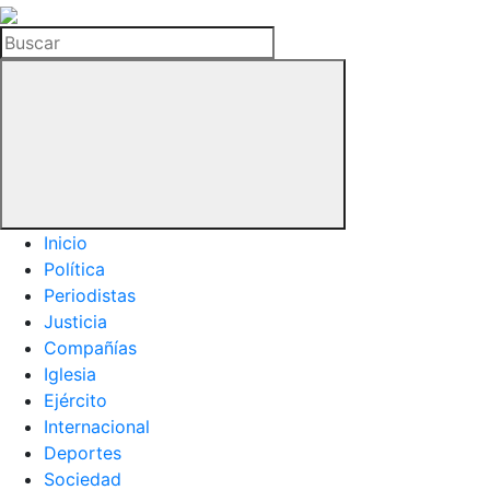
La
Hemeroteca
Buscar
del
Buitre
Inicio
Política
Periodistas
Justicia
Compañías
Iglesia
Ejército
Internacional
Deportes
Sociedad