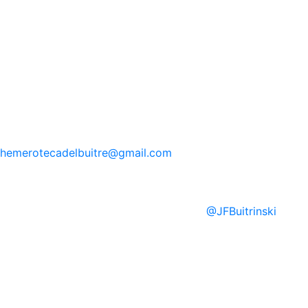
hemerotecadelbuitre
@gmail.com
@
JFBuitrinski