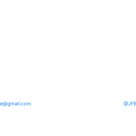
re
@gmail.com
@
JFB