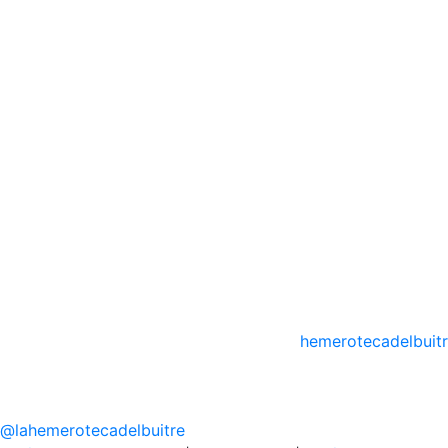
hemerotecadelbuit
@
lahemerotecadelbuitre