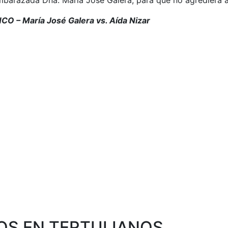
mbarazada Dña. María José Galera, para que no agrediera a 
O – María José Galera vs. Aída Nizar
S EN TERTULIANOS