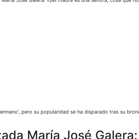
María José Galera: «¡Mi madre es una señora, cosa que no p
 Hermano', pero su popularidad se ha disparado tras su br
zada María José Galera: