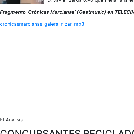
D. Javier Sardá tuvo que frenar a la e
Fragmento ‘Crónicas Marcianas’ (Gestmusic) en TELECINC
cronicasmarcianas_galera_nizar_mp3
El Análisis
CONCURSANTES RECICLADO