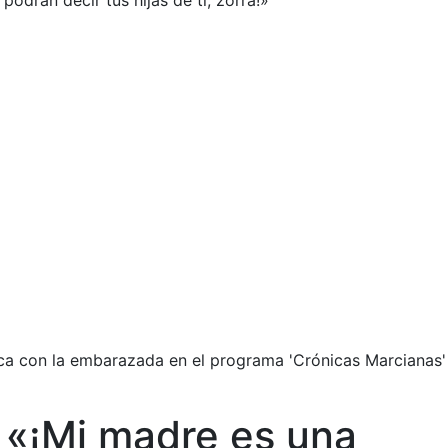
odrán decir tus hijas de ti, zorra!»
onca con la embarazada en el programa 'Crónicas Marcianas'
 «¡Mi madre es una