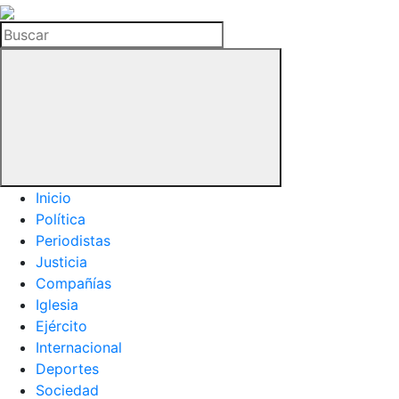
La
Hemeroteca
Buscar
del
Buitre
Inicio
Política
Periodistas
Justicia
Compañías
Iglesia
Ejército
Internacional
Deportes
Sociedad