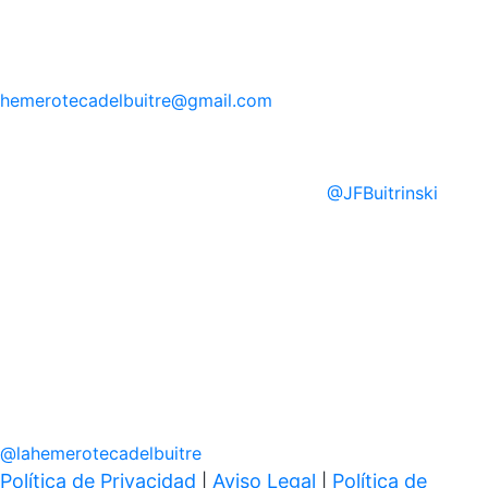
hemerotecadelbuitre
@gmail.com
@
JFBuitrinski
@
lahemerotecadelbuitre
Política de Privacidad
Aviso Legal
Política de
|
|