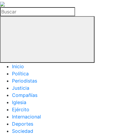
La
Hemeroteca
Buscar
del
Buitre
Inicio
Política
Periodistas
Justicia
Compañías
Iglesia
Ejército
Internacional
Deportes
Sociedad