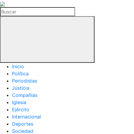
La
Hemeroteca
Buscar
del
Buitre
Inicio
Política
Periodistas
Justicia
Compañías
Iglesia
Ejército
Internacional
Deportes
Sociedad