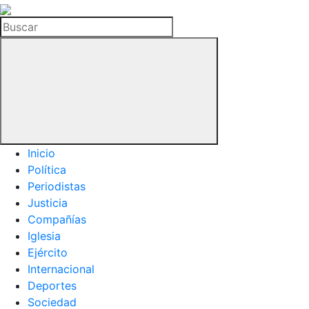
La
Hemeroteca
Buscar
del
Buitre
Inicio
Política
Periodistas
Justicia
Compañías
Iglesia
Ejército
Internacional
Deportes
Sociedad