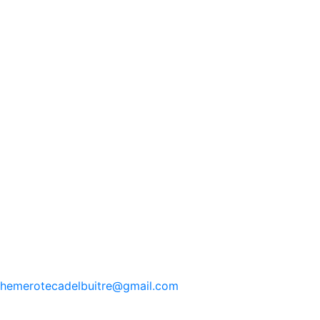
hemerotecadelbuitre
@gmail.com