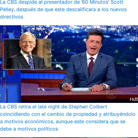
La CBS despide al presentador de ’60 Minutos’ Scott
Pelley, después de que este descalificara a los nuevos
directivos
La CBS retira el late night de Stephen Colbert
coincidiendo con el cambio de propiedad y atribuyéndolo
a motivos económicos, aunque este considera que se
debe a motivos políticos