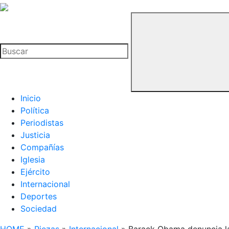
La
Hemeroteca
Buscar
del
Buitre
Inicio
Política
Periodistas
Justicia
Compañías
Iglesia
Ejército
Internacional
Deportes
Sociedad