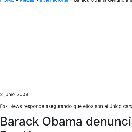
HOME
»
Piezas
»
Internacional
»
Barack Obama denuncia la
2 junio 2009
Fox News responde asegurando que ellos son el único canal
Barack Obama denuncia