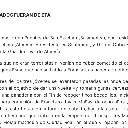
NADOS FUERAN DE ETA
s, nacido en Puentes de San Esteban (Salamanca), con resi
china (Almería) y residente en Santander, y D. Luis Cobo M
la Guardia Civil de Almería.
a que no eran terroristas ni venían de haber cometido el 
cques Esnal que habían huido a Francia tras haber cometid
es de los tres jóvenes se levantaron pasadas las once de l
con el objetivo de dar una vuelta «y tomar algunas cervez
na panadería con el Fin de recoger tinos bocadillos, inicia
rimera comunión de Francisco Javier Mañas, de ocho años 
 a esta fiesta. En la tarde del sábado, hacia las siete, los
 a un hermano que trabaja en la empresa de transportes Mar
 Fiesta matrícula de Ciudad Real, en el que vi ajaban los