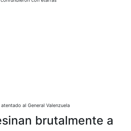
e confundieron con etarras
atentado al General Valenzuela
sesinan brutalmente a