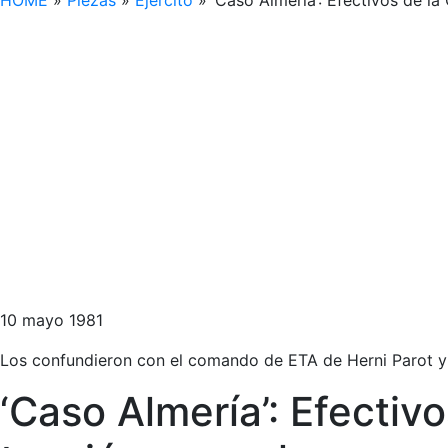
HOME
»
Piezas
»
Ejército
»
‘Caso Almería’: Efectivos de la
10 mayo 1981
Los confundieron con el comando de ETA de Herni Parot y
‘Caso Almería’: Efectiv