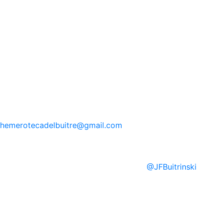
hemerotecadelbuitre
@gmail.com
@
JFBuitrinski