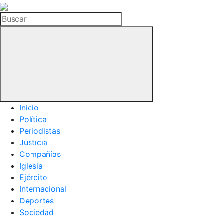
La
Hemeroteca
Buscar
del
Buitre
Inicio
Política
Periodistas
Justicia
Compañías
Iglesia
Ejército
Internacional
Deportes
Sociedad