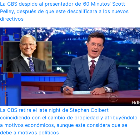
La CBS despide al presentador de ’60 Minutos’ Scott
Pelley, después de que este descalificara a los nuevos
directivos
La CBS retira el late night de Stephen Colbert
coincidiendo con el cambio de propiedad y atribuyéndolo
a motivos económicos, aunque este considera que se
debe a motivos políticos