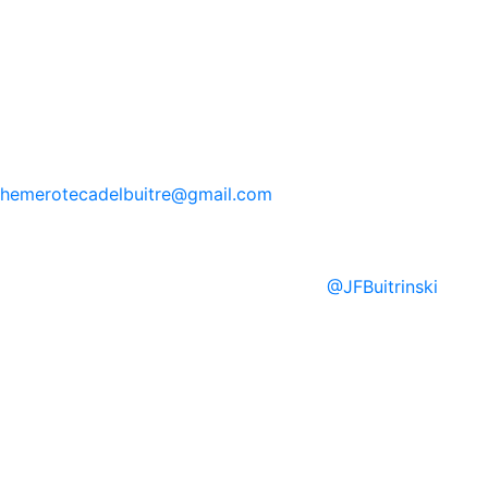
hemerotecadelbuitre
@gmail.com
@
JFBuitrinski