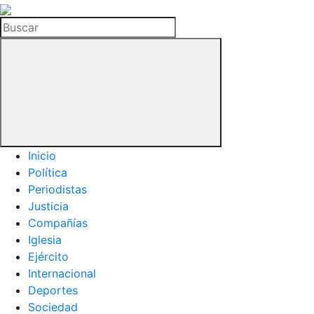
La
Hemeroteca
Buscar
del
Buitre
Inicio
Política
Periodistas
Justicia
Compañías
Iglesia
Ejército
Internacional
Deportes
Sociedad