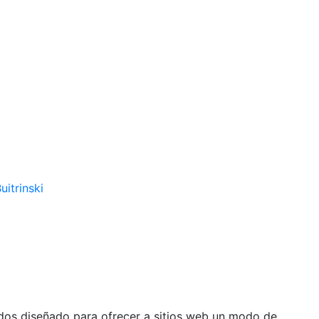
uitrinski
ados diseñado para ofrecer a sitios web un modo de