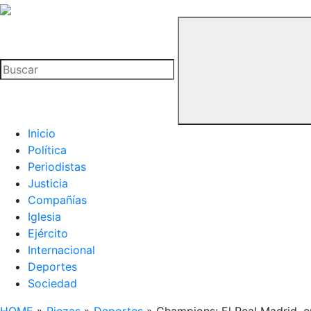
La
Hemeroteca
Buscar
del
Buitre
Inicio
Política
Periodistas
Justicia
Compañías
Iglesia
Ejército
Internacional
Deportes
Sociedad