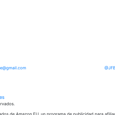
re
@gmail.com
@
JFB
ies
rvados.
liados de Amazon EU, un programa de publicidad para afili