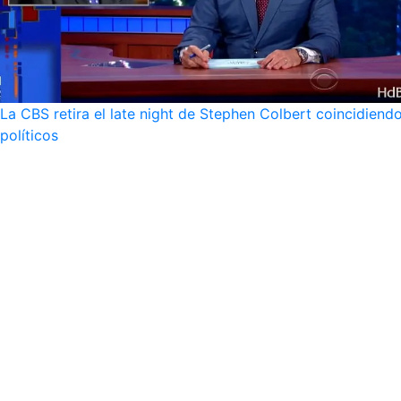
La CBS retira el late night de Stephen Colbert coincidie
políticos