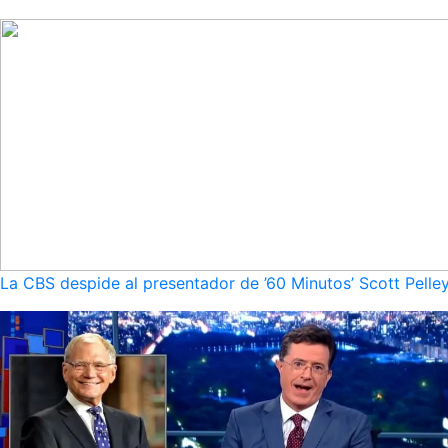
La CBS despide al presentador de ’60 Minutos’ Scott Pelley