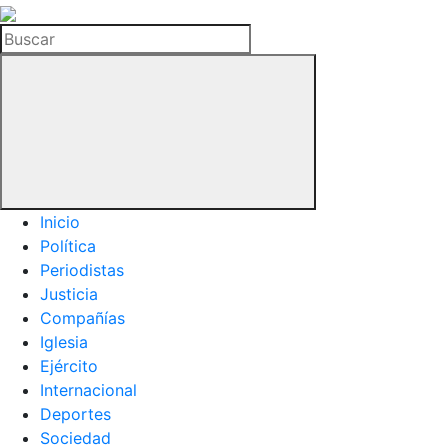
La
Hemeroteca
Buscar
del
Buitre
Inicio
Política
Periodistas
Justicia
Compañías
Iglesia
Ejército
Internacional
Deportes
Sociedad