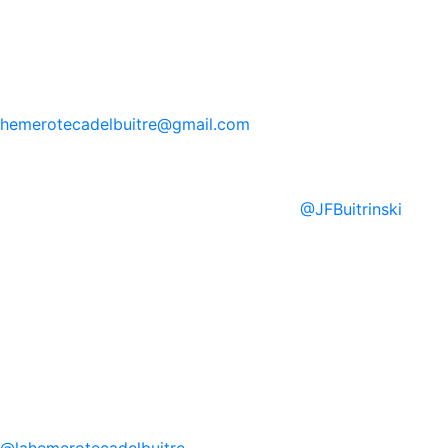
hemerotecadelbuitre
@gmail.com
@
JFBuitrinski