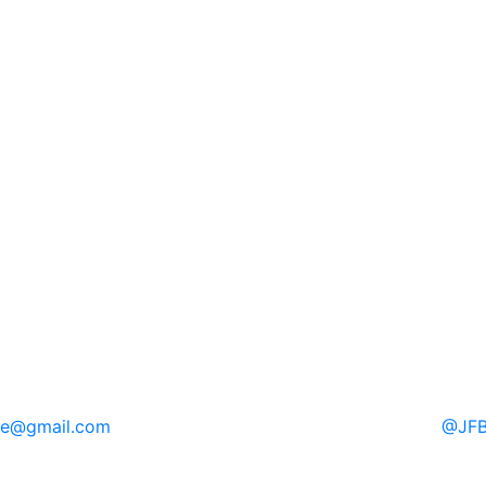
re
@gmail.com
@
JFB