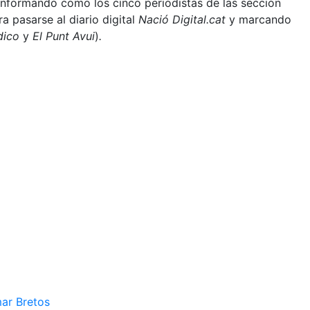
l informando como los cinco periodistas de las sección
 pasarse al diario digital
Nació Digital.cat
y marcando
ódico
y
El Punt Avui
)
.
mar Bretos