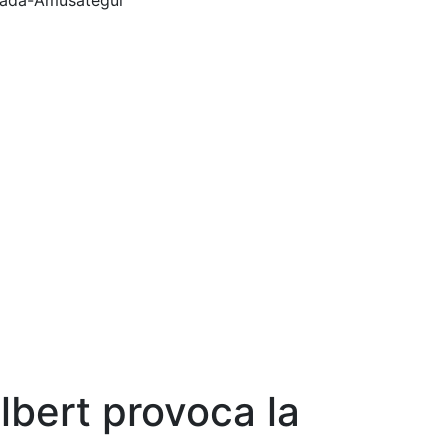
Boada-Amusátegui
Albert provoca la