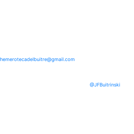
hemerotecadelbuitre
@gmail.com
@
JFBuitrinski