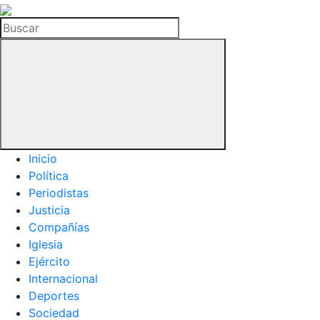
La
Hemeroteca
Buscar
del
Buitre
Inicio
Política
Periodistas
Justicia
Compañías
Iglesia
Ejército
Internacional
Deportes
Sociedad