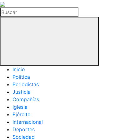
La
Hemeroteca
Buscar
del
Buitre
Inicio
Política
Periodistas
Justicia
Compañías
Iglesia
Ejército
Internacional
Deportes
Sociedad