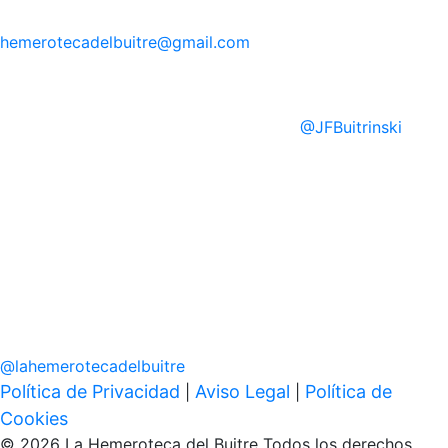
hemerotecadelbuitre
@gmail.com
@
JFBuitrinski
@
lahemerotecadelbuitre
Política de Privacidad
Aviso Legal
Política de
|
|
Cookies
© 2026 La Hemeroteca del Buitre Todos los derechos