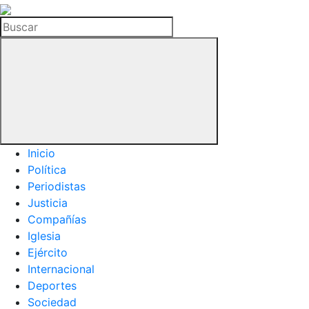
La
Hemeroteca
Buscar
del
Buitre
Inicio
Política
Periodistas
Justicia
Compañías
Iglesia
Ejército
Internacional
Deportes
Sociedad