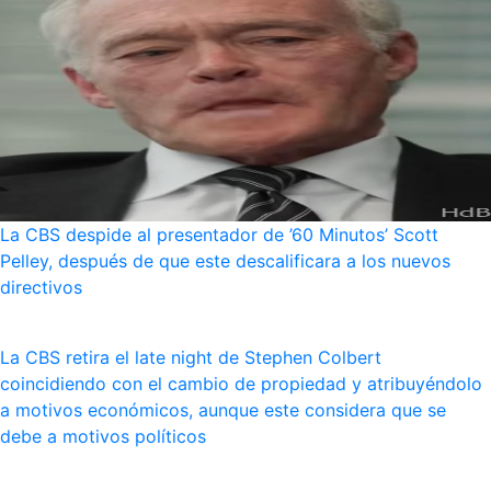
La CBS despide al presentador de ’60 Minutos’ Scott
Pelley, después de que este descalificara a los nuevos
directivos
La CBS retira el late night de Stephen Colbert
coincidiendo con el cambio de propiedad y atribuyéndolo
a motivos económicos, aunque este considera que se
debe a motivos políticos