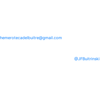
hemerotecadelbuitre
@gmail.com
@
JFBuitrinski