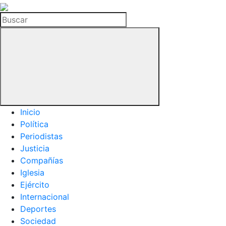
La
Hemeroteca
Buscar
del
Buitre
Inicio
Política
Periodistas
Justicia
Compañías
Iglesia
Ejército
Internacional
Deportes
Sociedad