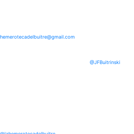
hemerotecadelbuitre
@gmail.com
@
JFBuitrinski
@
lahemerotecadelbuitre