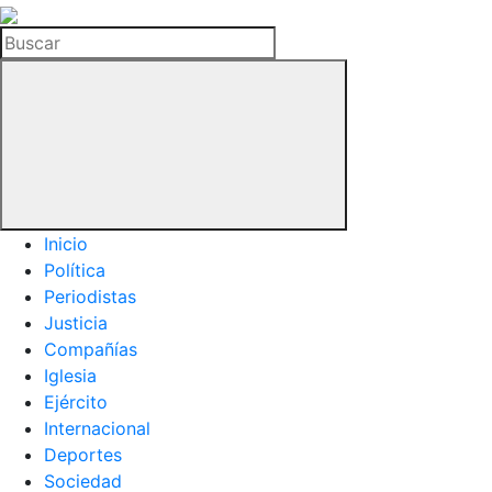
La
Hemeroteca
Buscar
del
Buitre
Inicio
Política
Periodistas
Justicia
Compañías
Iglesia
Ejército
Internacional
Deportes
Sociedad