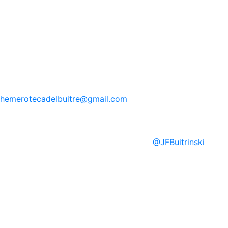
hemerotecadelbuitre
@gmail.com
@
JFBuitrinski