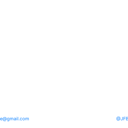
re
@gmail.com
@
JFB