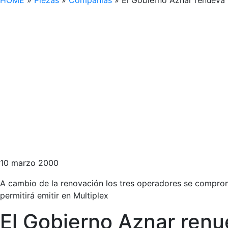
HOME
»
Piezas
»
Compañías
»
El Gobierno Aznar renueva
10 marzo 2000
A cambio de la renovación los tres operadores se comprome
permitirá emitir en Multiplex
El Gobierno Aznar ren