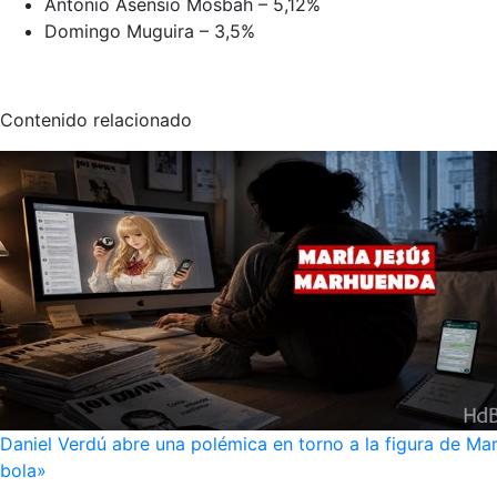
Antonio Asensio Mosbah – 5,12%
Domingo Muguira – 3,5%
Contenido relacionado
Daniel Verdú abre una polémica en torno a la figura de Mar
bola»