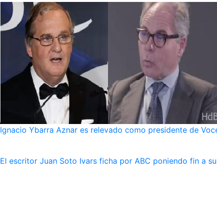
Ignacio Ybarra Aznar es relevado como presidente de Voce
El escritor Juan Soto Ivars ficha por ABC poniendo fin a