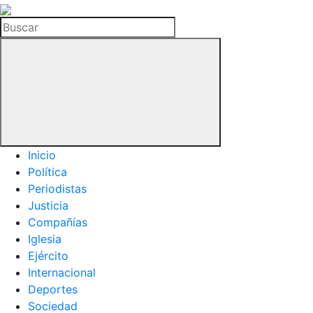
La
Hemeroteca
Buscar
del
Buitre
Inicio
Política
Periodistas
Justicia
Compañías
Iglesia
Ejército
Internacional
Deportes
Sociedad