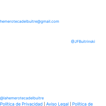
hemerotecadelbuitre
@gmail.com
@
JFBuitrinski
@
lahemerotecadelbuitre
Política de Privacidad
Aviso Legal
Política de
|
|