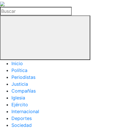
La
Hemeroteca
Buscar
del
Buitre
Inicio
Política
Periodistas
Justicia
Compañías
Iglesia
Ejército
Internacional
Deportes
Sociedad