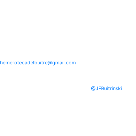
hemerotecadelbuitre
@gmail.com
@
JFBuitrinski