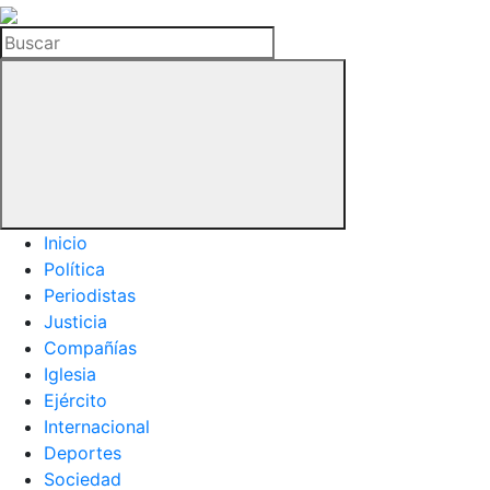
La
Hemeroteca
Buscar
del
Buitre
Inicio
Política
Periodistas
Justicia
Compañías
Iglesia
Ejército
Internacional
Deportes
Sociedad