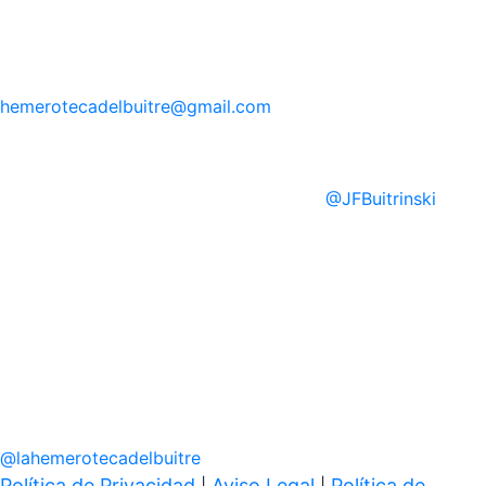
hemerotecadelbuitre
@gmail.com
@
JFBuitrinski
@
lahemerotecadelbuitre
Política de Privacidad
Aviso Legal
Política de
|
|