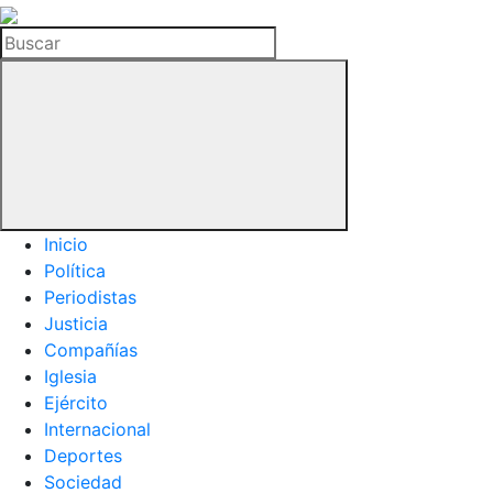
La
Hemeroteca
Buscar
del
Buitre
Inicio
Política
Periodistas
Justicia
Compañías
Iglesia
Ejército
Internacional
Deportes
Sociedad